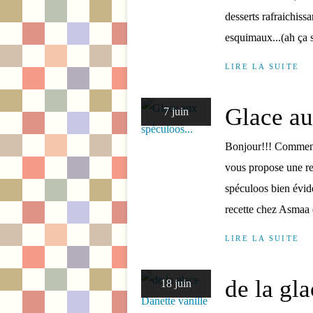
desserts rafraichiss
esquimaux...(ah ça si
LIRE LA SUITE
Glace au
7 juin
Bonjour!!! Comment 
vous propose une rec
spéculoos bien évide
recette chez Asmaa e
LIRE LA SUITE
de la gla
18 juin