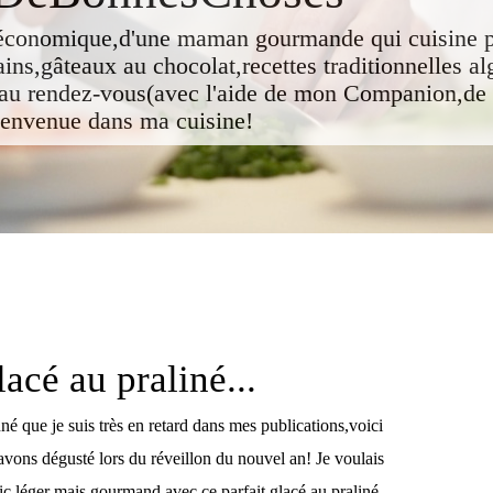
e,économique,d'une maman gourmande qui cuisine p
ns,gâteaux au chocolat,recettes traditionnelles al
au rendez-vous(avec l'aide de mon Companion,de
envenue dans ma cuisine!
lacé au praliné...
é que je suis très en retard dans mes publications,voici
avons dégusté lors du réveillon du nouvel an! Je voulais
ic,léger mais gourmand,avec ce parfait glacé au praliné