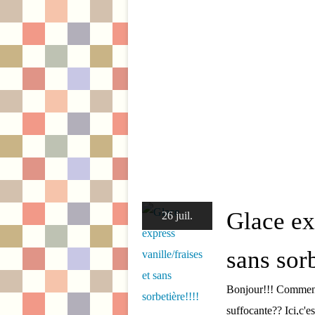
Glace exp
26 juil.
sans sorb
Bonjour!!! Comment 
suffocante?? Ici,c'e