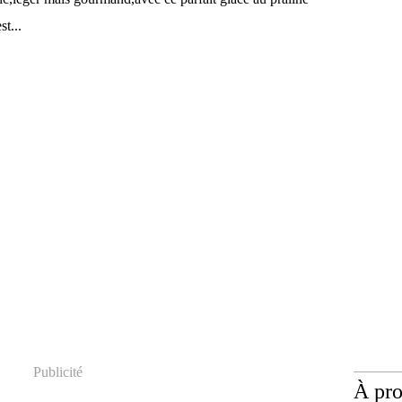
st...
Publicité
À pr