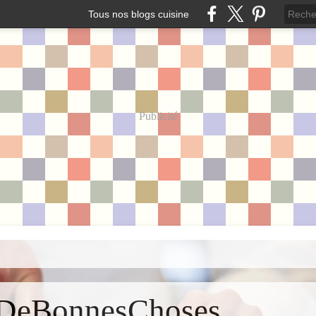
Tous nos blogs cuisine
Publicité
DeBonnesChoses