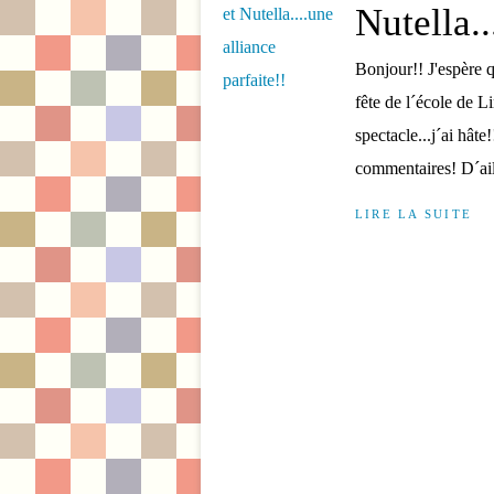
Nutella..
Bonjour!! J'espère q
fête de l´école de Li
spectacle...j´ai hât
commentaires! D´aill
LIRE LA SUITE