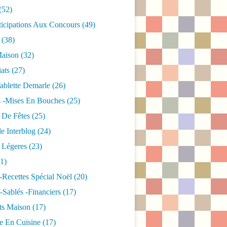
(52)
ticipations Aux Concours
(49)
(38)
aison
(32)
iats
(27)
ablette Demarle
(26)
s -mises En Bouches
(25)
 De Fêtes
(25)
e Interblog
(24)
 Légeres
(23)
1)
-recettes Spécial Noël
(20)
 -sablés -financiers
(17)
ts Maison
(17)
e En Cuisine
(17)