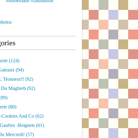
photos
ories
erie
(124)
gateaux
(94)
L´honneur!!
(92)
s Du Maghreb
(92)
(89)
erie
(80)
 -cookies And Co
(62)
gaufres -beignets
(61)
Du Mercredi!
(57)