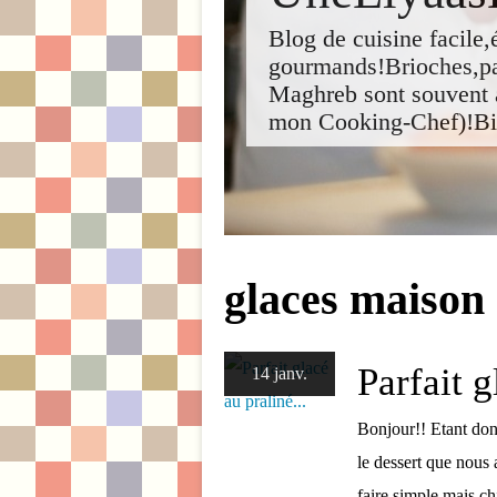
Blog de cuisine facil
gourmands!Brioches,pai
Maghreb sont souvent 
mon Cooking-Chef)!Bi
glaces maison
Parfait g
14 janv.
Bonjour!! Etant donn
le dessert que nous 
faire simple mais ch