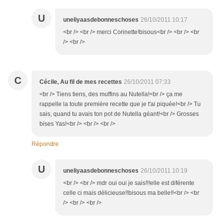
U
uneliyaasdebonneschoses
26/10/2011 10:17
<br /> <br /> merci Corinette!bisous<br /> <br /> <br
/> <br />
C
Cécile, Au fil de mes recettes
26/10/2011 07:33
<br /> Tiens tiens, des muffins au Nutella!<br /> ça me
rappelle la toute première recette que je t'ai piquée!<br /> Tu
sais, quand tu avais ton pot de Nutella géant!<br /> Grosses
bises Yas!<br /> <br /> <br />
Répondre
U
uneliyaasdebonneschoses
26/10/2011 10:19
<br /> <br /> mdr oui oui je sais!!!elle est diférente
celle ci mais délicieuse!!bisous ma belle!!<br /> <br
/> <br /> <br />