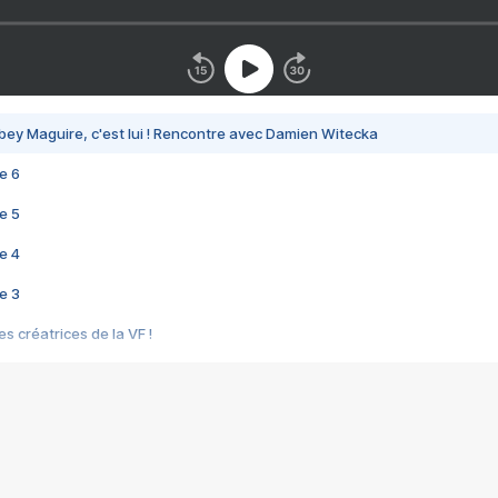
bey Maguire, c'est lui ! Rencontre avec Damien Witecka
e 6
e 5
e 4
e 3
s créatrices de la VF !
e 2
e 1
e Mektoub My Love arrive enfin ! Rencontre avec Shaïn Boumedine et Sal
i : après Toni en famille