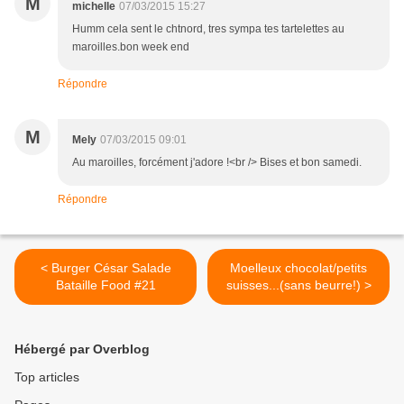
M
michelle
07/03/2015 15:27
Humm cela sent le chtnord, tres sympa tes tartelettes au
maroilles.bon week end
Répondre
M
Mely
07/03/2015 09:01
Au maroilles, forcément j'adore !<br /> Bises et bon samedi.
Répondre
< Burger César Salade
Moelleux chocolat/petits
Bataille Food #21
suisses...(sans beurre!) >
Hébergé par Overblog
Top articles