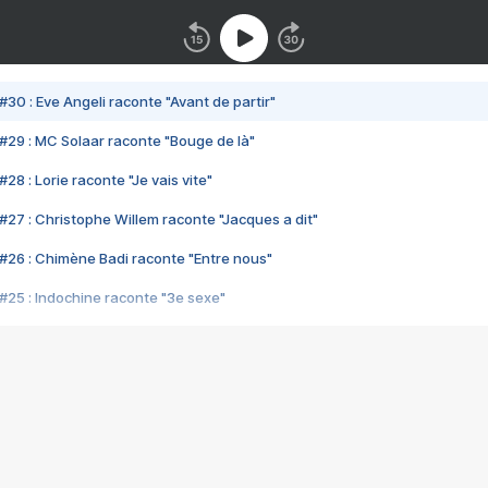
#30 : Eve Angeli raconte "Avant de partir"
#29 : MC Solaar raconte "Bouge de là"
28 : Lorie raconte "Je vais vite"
#27 : Christophe Willem raconte "Jacques a dit"
#26 : Chimène Badi raconte "Entre nous"
#25 : Indochine raconte "3e sexe"
#24 : Zaho raconte "C'est chelou"
#23 : Patrick Bruel raconte "Au café des délices"
#22 : Kyo raconte "Le chemin"
#21 : Nolwenn Leroy raconte "Cassé"